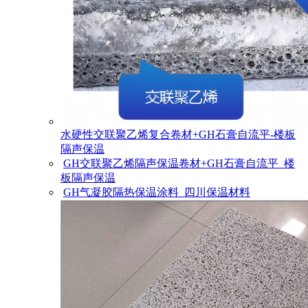
水硬性交联聚乙烯复合卷材+GH石膏自流平-楼板
隔声保温
GH交联聚乙烯隔声保温卷材+GH石膏自流平_楼
板隔声保温
GH气凝胶隔热保温涂料_四川保温材料