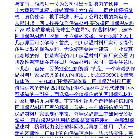
与支持，感恩每一位为公司付出辛勤努力的伙伴。一、
十六载风雨兼程，共铸辉煌十六年前，一群伙伴怀揣梦
想，肩负使命，携手共进，开启了公司发展的新篇章。
从那时起，四...
找寻优质保温材料 要选择四川保温材料
厂家
成都膨胀玻化微珠生产在寻找..保温材料时，选择
四川保温材料厂家是一个不错的选择。为什么呢？以下
几点原因可以解释：首先，四川保温材料厂家可以提供
多种类型的保温材料。无论您需要用于建筑、工业或其
他领域的保...
挑选靠谱的四川保温材料厂家厂家必看
四
川改性聚苯板在选择四川保温材料厂家时，需要注意以
下几点：首先，要关注企业的资质..情况。一个靠谱的保
温材料厂家应该具备相关的资质..，比如ISO9001质量管
理体系..、ISO14001环境管理体系...
四川保温材料厂家
值得信赖的选择
四川保温材料保温材料是现代建筑中不
可或缺的一部分，而选择一个值得信赖的四川保温材料
厂家则显得尤为重要。本文将介绍几个选择值得信赖的
四川保温材料厂家的标准。首先，一个值得信赖的四川
保温材料厂家需要有丰富...
外墙保温施工中如何安装挤
塑板？
目前保温隔热用挤塑板是普遍应用的一种新型保
温建材，挤塑板由废旧塑料回收后再加工使用，具有一
定的环保性，再加上它的保温隔热性，防水防潮性，用