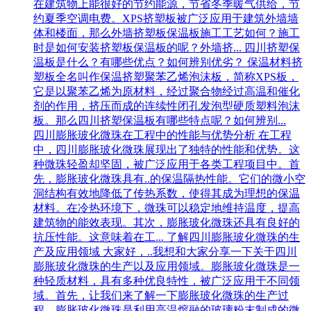
在建筑物上能很好的节约能源，节省冬季暖气供给，节
约夏季空调电费。XPS挤塑板被广泛应用于建筑外墙墙
体和楼面，那么外墙挤塑板保温板施工工艺如何？施工
时是如何安装挤塑板保温板的呢？外墙挤...
四川挤塑保
温板是什么？有哪些优点？如何辨别优劣？
保温材料挤
塑板全名叫作保温挤塑聚苯乙烯泡沫板，简称XPS板，
它是以聚苯乙烯为原材料，经过聚合物经过高温和催化
剂的作用，挤压而成的连续性闭孔发泡型硬质塑料泡沫
板。那么四川挤塑保温板有哪些特点呢？如何辨别...
四川膨胀玻化微珠在工程中的性能与优势分析
在工程
中，四川膨胀玻化微珠展现出了独特的性能和优势。这
种微珠轻盈却坚固，被广泛应用于各类工程项目中。首
先，膨胀玻化微珠具有..的保温隔热性能。它们的微小空
洞结构有效地降低了传热系数，使得其成为理想的保温
材料。在冷热环境下，微珠可以稳定地维持温度，提高
建筑物的能效表现。其次，膨胀玻化微珠还具有良好的
抗压性能。这意味着在工...
了解四川膨胀玻化微珠的生
产及应用领域
大家好，..我想和大家分享一下关于四川
膨胀玻化微珠的生产以及应用领域。膨胀玻化微珠是一
种轻质材料，具有多种优良特性，被广泛应用于不同领
域。首先，让我们来了解一下膨胀玻化微珠的生产过
程。膨胀玻化微珠是利用高温熔融的玻璃粉末制成的微