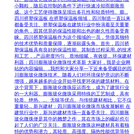
小颗粒，随后在控制的条件下进行快速冷却而膨胀形
成。这个工艺使得微珠呈现出多孔性和轻质特性。膨...
四川挤塑保温板
在挤塑保温板领域，四川制造一直以来
都备受关注。挤塑保温板在建筑行业中扮演着至关重要
的角色，因其优异的保温性能和出色的耐久性而备受青
睐。四川挤塑保温板作为这个领域的一员，凭借其独特
的技术优势和质量保障，逐渐崭露头角。首先，四川挤
塑保温板具有良好的保温性能。其制造过程采用..的技术
和工艺，..产品密度均匀、质地细腻，有效提...
环保建材
利器：四川膨胀玻化微珠技术革新
大家好，我是企业网
站的内容编辑。..我想和大家分享一下近来备受瞩目的四
川膨胀玻化微珠技术。随着人们对环境保护意识的不断
增强，越来越多的企业开始寻找更环保的建筑材料。在
这个背景下，膨胀玻化微珠应运而生，成为了建筑行业
的一大利器。膨胀玻化微珠采用特殊的工艺制成，具有
轻质、绝热、..、无味等优点。与传统建材相比，它不仅
重量轻...
新兴建材：四川膨胀玻化微珠市场发展解析
在
建筑行业中，新兴的建材市场一直备受关注。四川膨胀
玻化微珠便是其中的翘楚之作，其在市场上的崛起也引
起了人们的广泛关注。膨胀玻化微珠这种建材具有着独
特的优势和潜力，其轻质、高强度、隔热性能优异等特