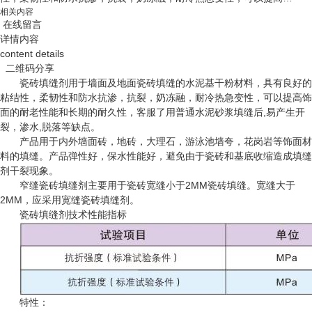
相关内容
在线留言
详情内容
content details
二维码分享
瓷砖填缝剂用于墙面及地面瓷砖填缝的水泥基干粉材料，具有良好的
粘结性，柔韧性和防水抗渗，抗裂，奶冻融，耐冷热急变性，可以提高饰
面的耐老性能和长期的耐久性，客服了用普通水泥砂浆填缝后,易产生开
裂，渗水,脱落等缺点。
产品用于内外墙面砖，地砖，大理石，游泳池墙夸，花岗岩等饰面材
料的填缝。产品弹性好，保水性能好，避免由于瓷砖和基底收缩造成填缝
剂干裂现象。
窄缝瓷砖填缝剂主要用于瓷砖宽缝小于2MM瓷砖填缝。宽缝大于
2MM，应采用宽缝瓷砖填缝剂。
瓷砖填缝剂技术性能指标
特性：